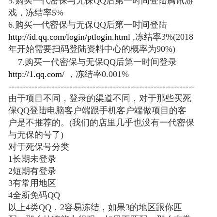
5.购买一代密保与无保QQ后第一时间登陆腾讯游
戏，冻结率5%
6.购买一代密保与无保QQ后第一时间登陆
http://id.qq.com/login/ptlogin.html
,冻结率3%(2018
年开始需要扫码登陆资料中心的概率为90%)
7.购买一代密保与无保QQ后第一时间登录
http://1.qq.com/
，冻结率0.001%
----------------------------------------------------------------
由于项目不同，登录的渠道不同，对于那些买死
保QQ登陆电脑客户端跟手机客户端做项目的客
户是不推荐的。(我们的店里几乎也没有一代密保
与无保的号了)
对于死保号分类
1长期未登录
2短期有登录
3有常用地区
4全新免码QQ
以上4类QQ，2容易冻结，如果3的地区跟你匹