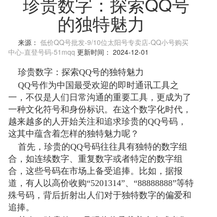
珍贵数字：探索QQ号
的独特魅力
来源：
低价QQ号批发-9/10位太阳号专卖店-QQ小号购买
中心-直登号码-51mqq
更新时间： 2024-12-01
珍贵数字：探索QQ号的独特魅力
QQ号作为中国最受欢迎的即时通讯工具之
一，不仅是人们日常沟通的重要工具，更成为了
一种文化符号和身份标识。在这个数字化时代，
越来越多的人开始关注和追求珍贵的QQ号码，
这其中蕴含着怎样的独特魅力呢？
首先，珍贵的QQ号码往往具有独特的数字组
合，如连续数字、重复数字或者特定的数字组
合，这些号码在市场上备受追捧。比如，据报
道，有人以高价收购“5201314”、“88888888”等特
殊号码，背后折射出人们对于独特数字的偏爱和
追捧。