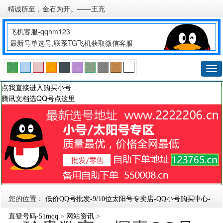
精诚所至，金石为开。——王充
飞机客服-qqhm123
最新号单选号,联系TG飞机获取微信客服
展
开
点我直接进入购买小号
导
腾讯文档选QQ号点这里
航
您的位置：
低价QQ号批发-9/10位太阳号专卖店-QQ小号购买中心-
直登号码-51mqq
>
网站资讯
>