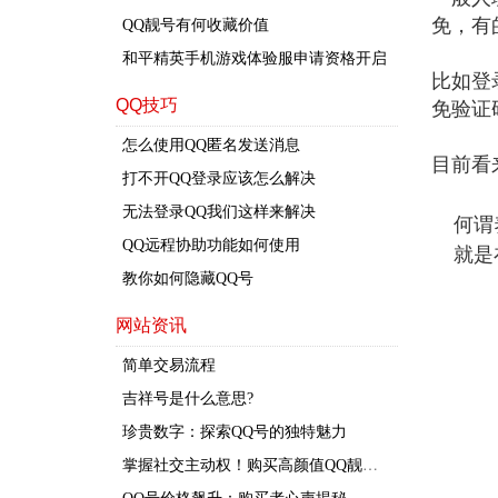
免，有
QQ靓号有何收藏价值
和平精英手机游戏体验服申请资格开启
比如登
QQ技巧
免验证
怎么使用QQ匿名发送消息
目前看
打不开QQ登录应该怎么解决
无法登录QQ我们这样来解决
何谓
QQ远程协助功能如何使用
就是
教你如何隐藏QQ号
网站资讯
简单交易流程
吉祥号是什么意思?
珍贵数字：探索QQ号的独特魅力
掌
握社交主动权！购买高颜值QQ靓号，成就社交精英身份