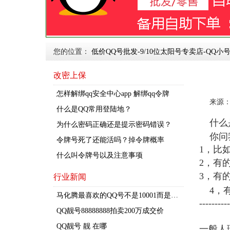
您的位置：
低价QQ号批发-9/10位太阳号专卖店-QQ小号
改密上保
怎样解绑qq安全中心app 解绑qq令牌
来源
什么是QQ常用登陆地？
什么
为什么密码正确还是提示密码错误？
你问
令牌号死了还能活吗？掉令牌概率
1，比
什么叫令牌号以及注意事项
2，有
3，有
行业新闻
，
4
马
化腾最喜欢的QQ号不是10001而是这个QQ号
----------
QQ靓号88888888拍卖200万成交价
QQ靓号 靓 在哪
一般人