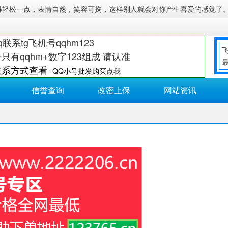
得轻松一点，表情自然，笑容可掬，这样别人就会对你产生喜爱的感觉了
q联系tg飞机号qqhm123
飞
只有qqhm+数字123组成 请认准
联系方式查看
--
QQ小号批发购买
点我
信誉查询
改密上保
网站资讯