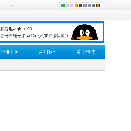
。——卡
机客服-qqhm123
最新号单选号,联系TG飞机获取微信客服
行业新闻
常用软件
常用链接