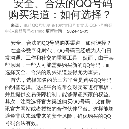
安全、合法的QQ号码
购买渠道：如何选择？
来源：
低价QQ号批发-9/10位太阳号专卖店-QQ小号购买
中心-直登号码-51mqq
更新时间： 2024-12-05
安全、合法的
QQ号码购买
渠道：如何选择？
在当今数字化时代，QQ号码已经成为人们日
常沟通、工作和社交的重要工具。然而，由于某
些原因，一些人可能需要购买新的QQ号码，而
选择安全、合法的购买渠道显得尤为重要。
首先，选择知名的第三方平台是购买QQ号码
的明智选择。这些平台通常会对卖家进行审核，
并且提供交易保障机制，能够保证买家的权益。
其次，注意选择官方渠道购买QQ号码，比如腾
讯官方网站或者授权的合作伙伴平台。这样能够
避免非法来源带来的安全风险，确保购买的QQ
号码合法有效。