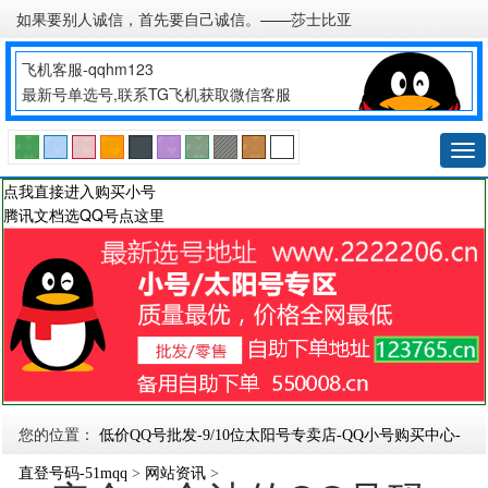
如果要别人诚信，首先要自己诚信。——莎士比亚
飞机客服-qqhm123
最新号单选号,联系TG飞机获取微信客服
展
开
点我直接进入购买小号
导
腾讯文档选QQ号点这里
航
您的位置：
低价QQ号批发-9/10位太阳号专卖店-QQ小号购买中心-
直登号码-51mqq
>
网站资讯
>