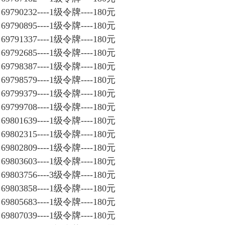
69790232----1级令牌----180元
69790895----1级令牌----180元
69791337----1级令牌----180元
69792685----1级令牌----180元
69798387----1级令牌----180元
69798579----1级令牌----180元
69799379----1级令牌----180元
69799708----1级令牌----180元
69801639----1级令牌----180元
69802315----1级令牌----180元
69802809----1级令牌----180元
69803603----1级令牌----180元
69803756----3级令牌----180元
69803858----1级令牌----180元
69805683----1级令牌----180元
69807039----1级令牌----180元