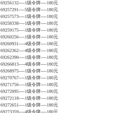
69256132----1级令牌----180元
69257291----5级令牌----180元
69257573----1级令牌----180元
69258338----1级令牌----180元
69259175----1级令牌----180元
69260256----1级令牌----180元
69260931----4级令牌----180元
69262362----4级令牌----180元
69262390----1级令牌----180元
69266813----4级令牌----180元
69268975----1级令牌----180元
69270767----1级令牌----180元
69271756----1级令牌----180元
69272095----1级令牌----180元
69272118----1级令牌----180元
69272651----1级令牌----180元
69273359----4级令牌----180元