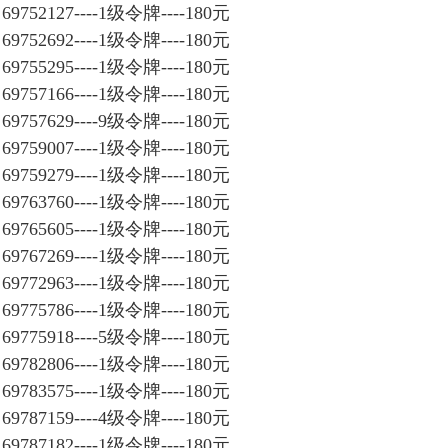
69752127----1级令牌----180元
69752692----1级令牌----180元
69755295----1级令牌----180元
69757166----1级令牌----180元
69757629----9级令牌----180元
69759007----1级令牌----180元
69759279----1级令牌----180元
69763760----1级令牌----180元
69765605----1级令牌----180元
69767269----1级令牌----180元
69772963----1级令牌----180元
69775786----1级令牌----180元
69775918----5级令牌----180元
69782806----1级令牌----180元
69783575----1级令牌----180元
69787159----4级令牌----180元
69787182----1级令牌----180元