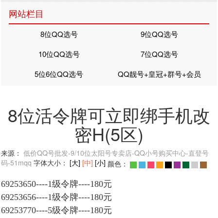
直登号码-51mqq
网站栏目
>
8位QQ选号
> 8位活令牌可立即绑手机改密H(5
区)
8位QQ选号
9位QQ选号
10位QQ选号
7位QQ选号
5位6位QQ选号
QQ靓号+皇冠+群号+会员
号
8位活令牌可立即绑手机改
密H(5区)
来源：
低价QQ号批发-9/10位太阳号专卖店-QQ小号购买中心-直登号
码-51mqq
字体大小：
[大]
[中]
[小]
颜色：
69253650----1级令牌----180元
69253656----1级令牌----180元
69253770----5级令牌----180元