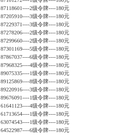
87101272----1级令牌----180元
87118601----2级令牌----180元
87205910----3级令牌----180元
87229371----3级令牌----180元
87278206----2级令牌----180元
87299660----2级令牌----180元
87301169----5级令牌----180元
87867037----6级令牌----180元
87968325----4级令牌----180元
89075335----1级令牌----180元
89125869----8级令牌----180元
89220916----3级令牌----180元
89676091----1级令牌----180元
61641123----4级令牌----180元
61713654----1级令牌----180元
63074543----1级令牌----180元
64522987----6级令牌----180元