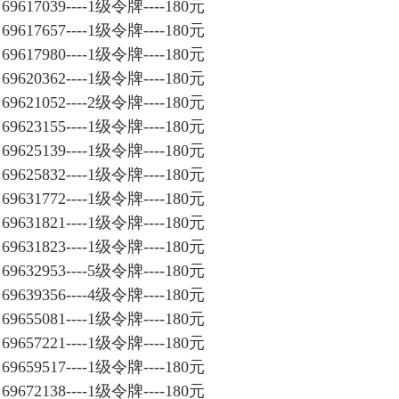
69617039----1级令牌----180元
69617657----1级令牌----180元
69617980----1级令牌----180元
69620362----1级令牌----180元
69621052----2级令牌----180元
69623155----1级令牌----180元
69625139----1级令牌----180元
69625832----1级令牌----180元
69631772----1级令牌----180元
69631821----1级令牌----180元
69631823----1级令牌----180元
69632953----5级令牌----180元
69639356----4级令牌----180元
69655081----1级令牌----180元
69657221----1级令牌----180元
69659517----1级令牌----180元
69672138----1级令牌----180元