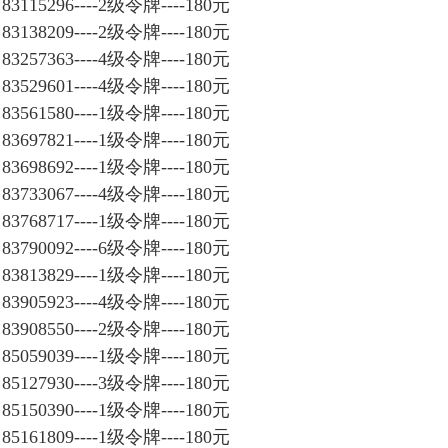
83115296----2级令牌----180元
83138209----2级令牌----180元
83257363----4级令牌----180元
83529601----4级令牌----180元
83561580----1级令牌----180元
83697821----1级令牌----180元
83698692----1级令牌----180元
83733067----4级令牌----180元
83768717----1级令牌----180元
83790092----6级令牌----180元
83813829----1级令牌----180元
83905923----4级令牌----180元
83908550----2级令牌----180元
85059039----1级令牌----180元
85127930----3级令牌----180元
85150390----1级令牌----180元
85161809----1级令牌----180元