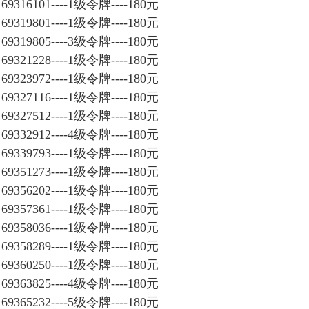
69316101----1级令牌----180元
69319801----1级令牌----180元
69319805----3级令牌----180元
69321228----1级令牌----180元
69323972----1级令牌----180元
69327116----1级令牌----180元
69327512----1级令牌----180元
69332912----4级令牌----180元
69339793----1级令牌----180元
69351273----1级令牌----180元
69356202----1级令牌----180元
69357361----1级令牌----180元
69358036----1级令牌----180元
69358289----1级令牌----180元
69360250----1级令牌----180元
69363825----4级令牌----180元
69365232----5级令牌----180元