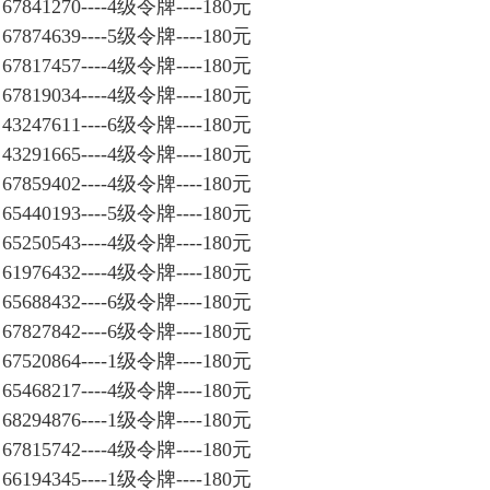
67841270----4级令牌----180元
67874639----5级令牌----180元
67817457----4级令牌----180元
67819034----4级令牌----180元
43247611----6级令牌----180元
43291665----4级令牌----180元
67859402----4级令牌----180元
65440193----5级令牌----180元
65250543----4级令牌----180元
61976432----4级令牌----180元
65688432----6级令牌----180元
67827842----6级令牌----180元
67520864----1级令牌----180元
65468217----4级令牌----180元
68294876----1级令牌----180元
67815742----4级令牌----180元
66194345----1级令牌----180元