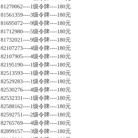
81270062----1级令牌----180元
81561359----3级令牌----180元
81695072----9级令牌----180元
81712980----5级令牌----180元
81732021----9级令牌----180元
82107273----4级令牌----180元
82107905----4级令牌----180元
82195190----1级令牌----180元
82513593----1级令牌----180元
82529283----1级令牌----180元
82530276----4级令牌----180元
82532331----1级令牌----180元
82588162----1级令牌----180元
82592751----2级令牌----180元
82765769----4级令牌----180元
82899157----3级令牌----180元